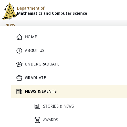
Department of
Mathematics and
Computer Science
Skip to content
NEWS
Main Menu
HOME
News & Events
ABOUT US
UNDERGRADUATE
All
ข่าวประชาสัมพันธ์
Undergraduate
AMCS
อื่นๆ
รางวัล
APAM
Uncategorized
ประกาศรับสมั
GRADUATE
HIGHLIGHT
NEWS & EVENTS
Featured news
STORIES & NEWS
UNCATEGORIZED
Extended Math Consult (21–24 April 2025)
AWARDS